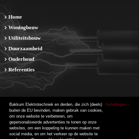
Home
Woningbouw
Utiliteitsbouw
Duurzaamheid
Onderhoud
Referenties
Bakkum Elektrotechniek en derden, die zich (deels)
Instellingen
buiten de EU bevinden, maken gebruik van cookies,
Bakkum elektrotechniek B.V.
om onze website te verbeteren, om
De Corridor 14M
gepersonaliseerde advertenties te tonen op onze
3621 ZB Breukelen
websites, om een koppeling te kunnen maken met
T. 0346-26 12 98
social media, en om het verkeer op de website te
KvK nummer: 56065906