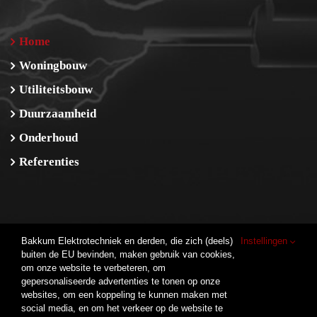
Home
Woningbouw
Utiliteitsbouw
Duurzaamheid
Onderhoud
Referenties
Bakkum Elektrotechniek en derden, die zich (deels)
Instellingen
buiten de EU bevinden, maken gebruik van cookies,
Bakkum elektrotechniek B.V.
om onze website te verbeteren, om
De Corridor 14M
gepersonaliseerde advertenties te tonen op onze
3621 ZB Breukelen
websites, om een koppeling te kunnen maken met
T. 0346-26 12 98
social media, en om het verkeer op de website te
KvK nummer: 56065906