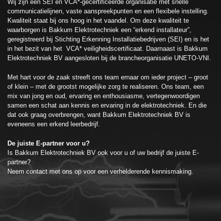
Wij zijn een SEI en VCA*-gecertificeerde organisatie met snelle
communicatielijnen, vaste aanspreekpunten en een flexibele instelling.
Kwaliteit staat bij ons hoog in het vaandel. Om deze kwaliteit te
waarborgen is Bakkum Elektrotechniek een “erkend installateur”,
geregistreerd bij Stichting Erkenning Installatiebedrijven (SEI) en is het
in het bezit van het VCA* veiligheidscertificaat. Daarnaast is Bakkum
Elektrotechniek BV aangesloten bij de brancheorganisatie UNETO-VNI.
Met hart voor de zaak streeft ons team ernaar om ieder project – groot
of klein – met de grootst mogelijke zorg te realiseren. Ons team, een
mix van jong en oud, ervaring en enthousiasme, vertegenwoordigen
samen een schat aan kennis en ervaring in de elektrotechniek. En die
dat ook graag overbrengen, want Bakkum Elektrotechniek BV is
eveneens een erkend leerbedrijf.
De juiste E-partner voor u?
Is Bakkum Elektrotechniek BV ook voor u of uw bedrijf de juiste E-
partner?
Neem
contact
met ons op voor een verhelderende kennismaking.